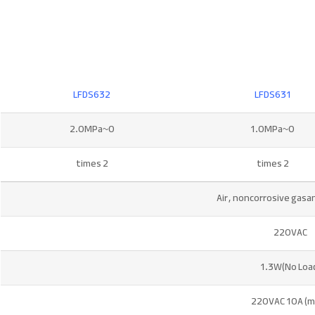
LFDS632
LFDS631
0~2.0MPa
0~1.0MPa
2 times
2 times
Air, noncorrosive gasan
220VAC
1.3W(No Loa
220VAC 10A (m