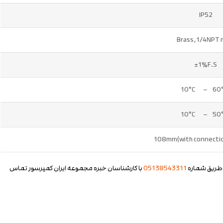
IP52
Brass,1/4NPT 
±1%F.S
ز طریق شماره
05138543311
با کارشناسان خبره مجموعه ایران کمپرسور تماس