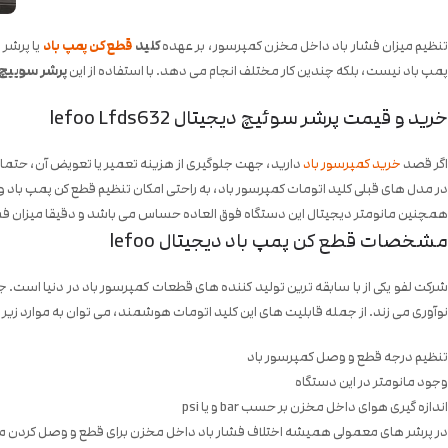
نظیم میزان فشار باد داخل مخزن کمپرسور، بر عهده
کلید
قطع کن پمپ باد
پمپ باد نیست، بلکه چندین کار مختلف انجام می دهد. با استفاده از این
پرشر سوییچ 
خرید و قیمت پرشر سوئیچ دیجیتال lefoo Lfds632
اگر قصد
خرید کمپرسور باد
دارید، جهت جلوگیری از هزینه تعمیر یا تعویض آن، حتما از کلید قطع کن اس
در مدل های قبلی کلید اتومات کمپرسور باد، به راحتی امکان تنظیم قطع کن پمپ باد وج
همچنین مانومتر دیجیتال این دستگاه فوق العاده حساس می باشد و دقیقا میزان فش
مشخصات قطع کن پمپ باد دیجیتال lefoo
رکت لفو یکی از با سابقه ترین تولید کننده های قطعات کمپرسور باد در دنیا اس
نوآوری می زند. از جمله قابلیت های این کلید اتومات هوشمند، می توان به موارد زیر 
تنظیم درجه قطع و وصل کمپرسور باد
وجود مانومتر در این دستگاه
اندازه گیری هوای داخل مخزن بر حسب bar و یا psi
در پرشر های معمولی همیشه اختلاف فشار باد داخل مخزن برای قطع و وصل کردن موتور باید 2 بار باشد، اما با استفاده از کلید اتومات دیجیتال لفو (lefoo Lfds632) این محدودی