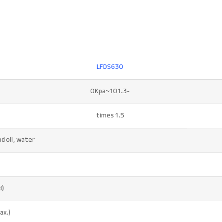
LFDS630
-101.3~0Kpa
1.5 times
d oil, water
d)
ax.)