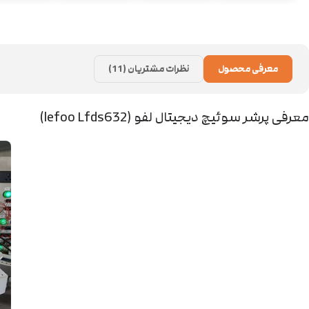
معرفی محصول
نظرات مشتریان (11)
معرفی پرشر سوئیچ دیجیتال لفو (lefoo Lfds632)