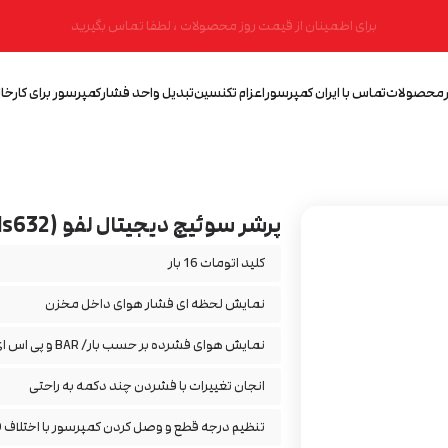
برای اطمینان از قیمت روز محصولات ، لطفا تماس بگیرید
محصولات
تماس با ایران کمپرسور
اعزام تکنسین
تبدیل واحد فشار
کمپرسور برای کارخان
پرشر سوئیچ دیجیتال لفو (lefoo Lfds632)
کلید اتومات 16 بار
نمایش لحظه ای فشار هوای داخل مخزن
نمایش هوای فشرده بر حسب بار/ BAR و پی اس ای /PSI
انجان تغییرات با فشردن چند دکمه به راحتی
تنظیم درجه قطع و وصل کردن کمپرسور با اختلاف 10 PSI