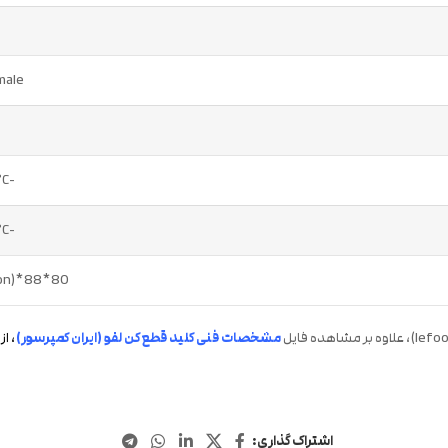
male
-10°C – 60°C
-10°C – 50°C
80*88*108mm(with connection)
مشخصات فنی کلید قطع کن لفو (ایران کمپرسور)
، ا
اشتراک گذاری: