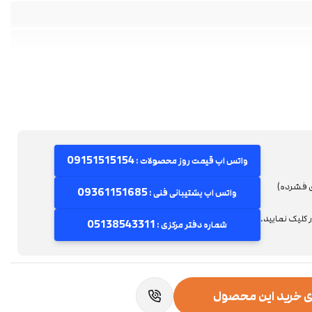
09151515154
واتس اپ قیمت روز محصولات :
ی فشرده)
09361151685
واتس اپ پشتیبانی فنی :
کلیک نمایید.
05138543311
شماره دفتر مرکزی :
ی خرید این محصول