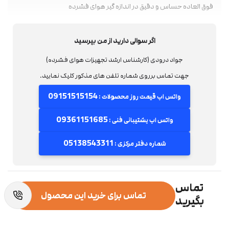
فوق العاده حساس و دقیق در اندازه گیر هوای فشرده
اگر سوالی دارید از من بپرسید
جواد درودی (کارشناس ارشد تجهیزات هوای فشرده)
جهت تماس برروی شماره تلفن های مذکور کلیک نمایید.
09151515154
واتس اپ قیمت روز محصولات :
09361151685
واتس اپ پشتیبانی فنی :
05138543311
شماره دفتر مرکزی :
تماس
تماس برای خرید این محصول
بگیرید