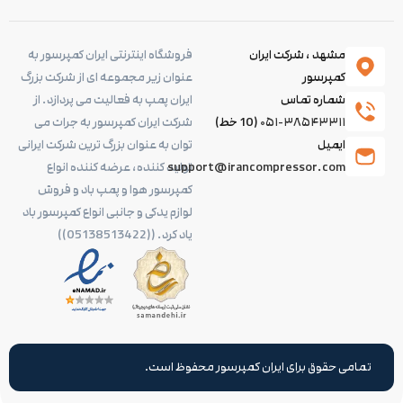
مشهد ، شرکت ایران
فروشگاه اینترنتی ایران کمپرسور به
کمپرسور
عنوان زیر مجموعه ای از شرکت بزرگ
شماره تماس
ایران پمپ به فعالیت می پردازد. از
۰۵۱-۳۸۵۴۳۳۱۱
(10 خط)
شرکت ایران کمپرسور به جرات می
ایمیل
توان به عنوان بزرگ ترین شرکت ایرانی
support@irancompressor.com
تولید کننده، عرضه کننده انواع
کمپرسور هوا و پمپ باد و فروش
لوازم یدکی و جانبی انواع کمپرسور باد
یاد کرد. ((05138513422))
تمامی حقوق برای ایران کمپرسور محفوظ است.