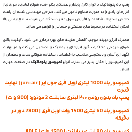
پمپ باد پنوماتیک
با توان کاری پایدار و عملکرد یکنواخت، هوای فشرده مورد نیاز
ابزارهای بادی را به‌ صورت مداوم تامین می‌ کند. طراحی مهندسی‌ شده آن باعث
کاهش استهلاک قطعات و افزایش طول عمر دستگاه می‌ شود، سطح ایمنی بالا
امکان استفاده در محیط‌ های صنعتی و حساس را فراهم می‌ سازد.
مصرف انرژی بهینه موجب کاهش هزینه‌ های بهره‌ برداری می‌ شود، کیفیت بالای
هوای خروجی عملکرد دقیق ابزارهای پنوماتیک را تضمین می‌ کند و در نهایت
نگهداری آسان و دسترسی مناسب به قطعات، استفاده طولانی‌ مدت و مطمئن از
این کمپرسور را امکان‌ پذیر می‌ سازد.
انواع
کمپرسور پنوماتیک
در صنعت عبارت
اند از:
کمپرسور باد 1000 لیتری اویل فری جون ایر | jun-air | نهایت
قدرت
پمپ باد بدون روغن ۲۰۰ لیتری سایلنت 2 موتوره (800 وات)
کمپرسور باد 60 لیتری 1500 وات اویل فری | 2800 دور در
دقیقه
کمپرسور باد 80 لیتری سایلنت | 1500 وات | ABLE