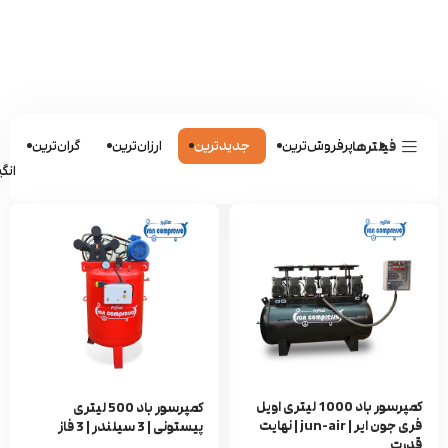
پرفروش‌ترین
جدیدترین
ارزان‌ترین
گران‌ترین
ش
فیلترها
انگی
کمپرسور باد 1000 لیتری اویل
کمپرسور باد 500 لیتری
فری جون ایر | jun-air | نهایت
پیستونی | 3 سیلندر | 3 فاز
قدرت