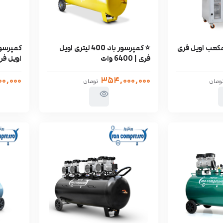
باد 3 متر مکعب اویل فری
⭐ کمپرسور باد 400 لیتری اویل
فری | 6400 وات
اویل فری | 
۰۰,۰۰۰
۳۵۴,۰۰۰,۰۰۰
ومان
تومان