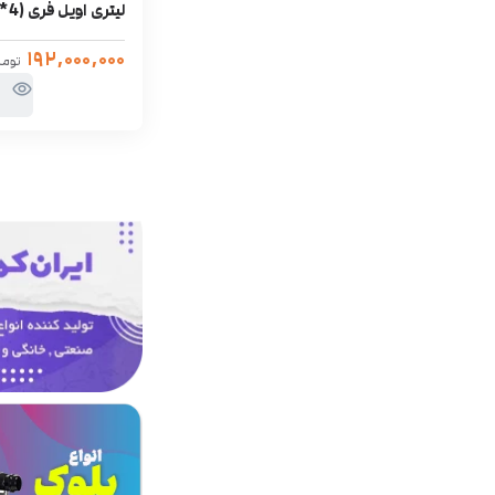
لیتری اویل فری (4*800w)
۱۹۲,۰۰۰,۰۰۰
توما