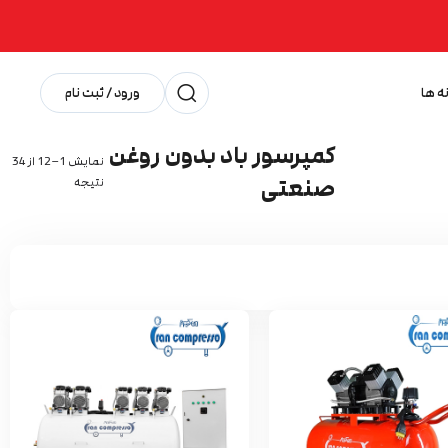
ه ها
ورود / ثبت نام
کمپرسور باد بدون روغن
نمایش 1–12 از 34
صنعتی
نتیجه