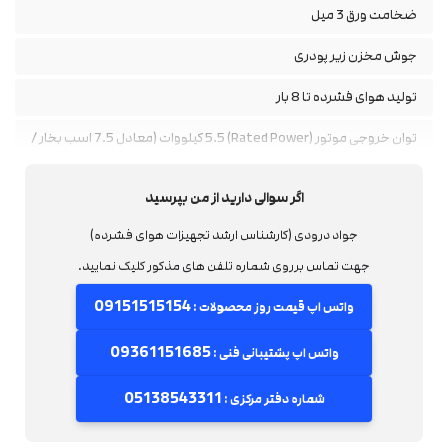
ضخامت ورق 3 میل
جوش مخزن زیر پودری
تولید هوای فشرده تا 8 بار
توان خروجی موتور (Rated Power) 5.5 کیلووات (معادل 7.5 اسب بخار /
HP)
اگر سوالی دارید از من بپرسید
تعداد پل (Pole) 2P
جواد درودی (کارشناس ارشد تجهیزات هوای فشرده)
سرعت نامی (RPM) 2900 دور در دقیقه (تگ دوم: 2840 RPM)
جهت تماس برروی شماره تلفن های مذکور کلیک نمایید.
ولتاژ 380 / 660 ولت
09151515154
واتس اپ قیمت روز محصولات :
فرکانس کاری 50Hz
09361151685
واتس اپ پشتیبانی فنی :
جریان نامی 11/6.3 آمپر
05138543311
شماره دفتر مرکزی :
کلاس عایق F