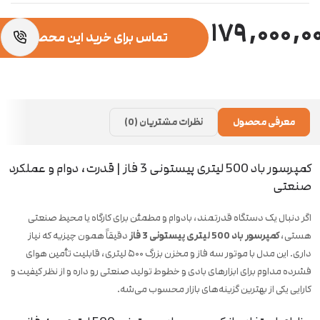
درجه حفاظت (IP) IP55
۱۷۹,۰۰۰,۰
روش اتصال مثلث / ستاره (Δ/Y)
تماس برای خرید این محصول
راندمان (Efficiency) 89.5٪ (رده انرژی: B)
استانداردها ISO 9002 – IEC استاندارد – ساخت چین
معرفی محصول
نظرات مشتریان (0)
کمپرسور باد 500 لیتری پیستونی 3 فاز | قدرت، دوام و عملکرد
صنعتی
اگر دنبال یک دستگاه قدرتمند، بادوام و مطمئن برای کارگاه یا محیط صنعتی
هستی،
کمپرسور باد 500 لیتری پیستونی 3 فاز
دقیقاً همون چیزیه که نیاز
داری. این مدل با موتور سه فاز و مخزن بزرگ ۵۰۰ لیتری، قابلیت تأمین هوای
فشرده مداوم برای ابزارهای بادی و خطوط تولید صنعتی رو داره و از نظر کیفیت و
کارایی یکی از بهترین گزینه‌های بازار محسوب می‌شه.