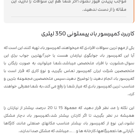
موجب پریدن فیوز نشود؟اگر شما هم این سوالات را دارید این
مقاله را از دست ندهید.
کاربرد کمپرسور باد پیستونی 350 لیتری
یکی از مهم ترین سوالات افرادی که میخواهند کمپرسور باد تهیه کنند این است که
آیا این کمپرسور باد جوابگوی نیازمان هست یا خیر؟بهترین جواب برای این
سوال،مشورت با افراد متخصص میباشد.شما میتوانید به صورت رایگان با
متخصصین شرکت ایران کمپرسور تماس بگیرید و نوع کاری که قرار است با
کمپرسور باد انجام دهید را توضیح دهید،سپس متخصصین مجموعه بترین و
مناسب ترین کمپرسور بادی که میاز شما را رفع می کند،به شما معرفی خواهند
کرد.
این نکته را مد نظر قرار دهید که معمولا 15 تا 20 درصد بیشتر از نیازتان را
همیشه در نظر بگیرید تا اگر کارتان بیشتر شد،کمپرسور باد دچار مشکل
نشود.این نوع از کمپرسور باد بیشتر مناسب مکانهای صنعتی مانند کارگاها
،آپاراتی ها،تعمیرگاهها،کارخانه ها و….. میباشد که مشکل صدا ندارند.