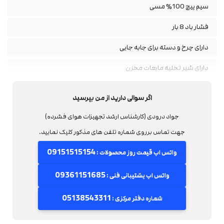
سیم پیچ 100% مسی
فشار باد 8 بار
دارای چرخ و دسته برای جابه جایی
دارای شیر تخلیه مایعات مخزن
هواساز کتابی طرح ایتالیا (2 سیلندر)
اگر سوالی دارید از من بپرسید
جواد درودی (کارشناس ارشد تجهیزات هوای فشرده)
جهت تماس برروی شماره تلفن های مذکور کلیک نمایید.
09151515154
واتس اپ قیمت روز محصولات :
09361151685
واتس اپ پشتیبانی فنی :
05138543311
شماره دفتر مرکزی :