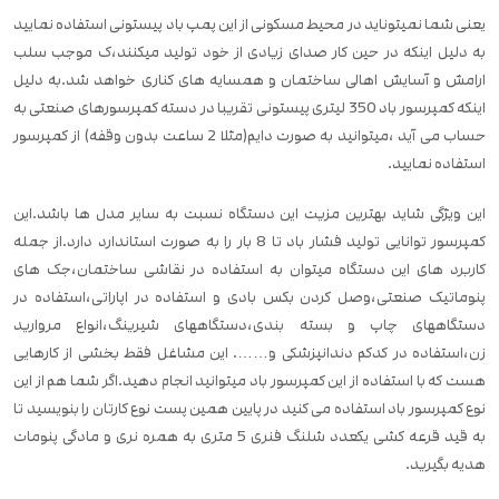
یعنی شما نمیتوناید در محیط مسکونی از این پمپ باد پیستونی استفاده نمایید
به دلیل اینکه در حین کار صدای زیادی از خود تولید میکنند،ک موجب سلب
ارامش و آسایش اهالی ساختمان و همسایه های کناری خواهد شد.به دلیل
اینکه کمپرسور باد 350 لیتری پیستونی تقریبا در دسته کمپرسورهای صنعتی به
حساب می آید ،میتوانید به صورت دایم(مثلا 2 ساعت بدون وقفه) از کمپرسور
استفاده نمایید.
این ویژگی شاید بهترین مزیت این دستگاه نسبت به سایر مدل ها باشد.این
کمپرسور توانایی تولید فشار باد تا 8 بار را به صورت استاندارد دارد.از جمله
کاربرد های این دستگاه میتوان به استفاده در نقاشی ساختمان،جک های
پنوماتیک صنعتی،وصل کردن بکس بادی و استفاده در اپاراتی،استفاده در
دستگاههای چاپ و بسته بندی،دستگاههای شیرینگ،انواع مروارید
زن،استفاده در کدکم دندانپزشکی و……. این مشاغل فقط بخشی از کارهایی
هست که با استفاده از این کمپرسور باد میتوانید انجام دهید.اگر شما هم از این
نوع کمپرسور باد استفاده می کنید در پایین همین پست نوع کارتان را بنویسید تا
به قید قرعه کشی یکعدد شلنگ فنری 5 متری به همره نری و مادگی پنومات
هدیه بگیرید.