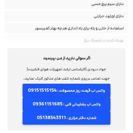
دارای سیم پیچ مسی
دارای اورلود حرارتی
استفاده از خازن و رله برای راه اندازی هرچه بهتر کمپرسور
بهینه شده در مصرف برق
دارای شیر یکطرفه
اگر سوالی دارید از من بپرسید
قطع کن طرح ایتالیا
جواد درودی (کارشناس ارشد تجهیزات هوای فشرده)
مخزن اپوکسی(ضد زنگ)
جهت تماس برروی شماره تلفن های مذکور کلیک نمایید.
موتور استوک میباشد
09151515154
واتس اپ قیمت روز محصولات :
دارای رول کیج
09361151685
واتس اپ پشتیبانی فنی :
05138543311
شماره دفتر مرکزی :