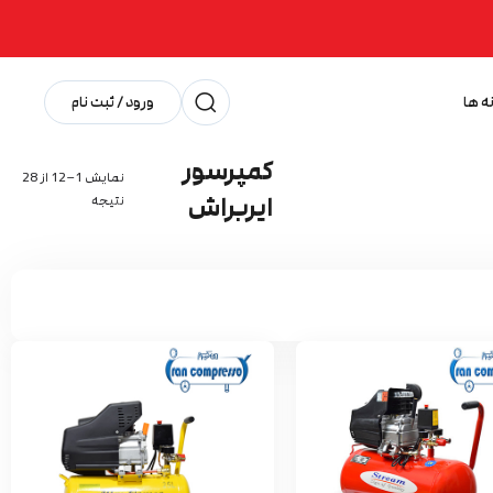
ه ها
ورود / ثبت نام
کمپرسور
نمایش 1–12 از 28
ایربراش
نتیجه