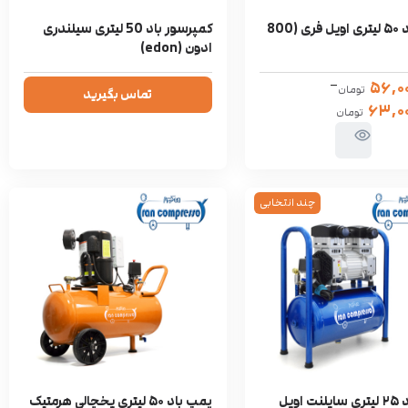
پمپ باد ۵۰ لیتری اویل فری (800
کمپرسور باد 50 لیتری سیلندری
ادون (edon)
–
۵۶,۰
تومان
تماس بگیرید
۶۳,۰۰
تومان
چند انتخابی
پمپ باد ۲۵ لیتری سایلنت اویل
پمپ باد ۵۰ لیتری یخچالی هرمتیک