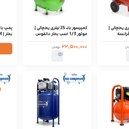
ر باد 40 لیتری یخچالی |
کمپرسور باد 25 لیتری یخچالی |
موتور 1/3 اسب بخار دانفوس
بخار | STREAM
۲۲,۵۰۰,۰۰۰
ان
تومان