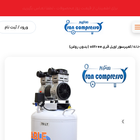
برای اطمینان از قیمت روز محصولات ، لطفا تماس بگیرید
ورود / ثبت نام
خانه
کمپرسور اویل فری oilfree (بدون روغن)