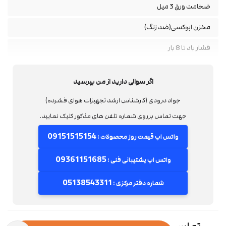
ضخامت ورق 3 میل
مخزن اپوکسی(ضد زنگ)
فشار باد تا 8 بار
اگر سوالی دارید از من بپرسید
جواد درودی (کارشناس ارشد تجهیزات هوای فشرده)
جهت تماس برروی شماره تلفن های مذکور کلیک نمایید.
09151515154
واتس اپ قیمت روز محصولات :
09361151685
واتس اپ پشتیبانی فنی :
05138543311
شماره دفتر مرکزی :