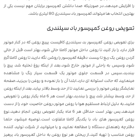
را افزایش میدهد.در صورتیکه صدا داشتن کمپرسور برایتان مهم نیست یکی از
بهترین انتخاب ها میتواند کمپرسور باد سیلندری 80 لیتری باشد.
تعویض روغن کمپرسور باد سیلندری
برای تعویض روغن کمپرسور بد سیلندری کافیست پپیچ روغن که در کنار موتور
قرار دارد را باز کنید تا روغن داخل موتور کاملا خالی شود.بهتر است قبل از خالی
کردن روغن یک ربع تا بیست دقیقه کمپرسور را روشن نگه دارید تا روغن کاملا گرم
شود وسپس به راحتی از موتور خارج شود.بعد از اینکه روغ تخلیه شد پیچ را
ببندید.سپس در قسمت جلوی موتور یک قسمت سیار رنگ را مشاهده
مینمایید که حالت استوانه ای دارد.ابتدا آن را باز نموده و روغن را بریزید.صفحه
نمایشگر روغن موتور را بررسی نمایید تا از حد وسط بالاتر بیاید.بعد از اینکه روغن
از حد وسط بیشتر شد پیچ را ببندید.بهتر است هر 6 ماه یکبار روغن را تعویض
مایید.به دلیل ارتباط مستقیم هوا با روغن موتور،روغن خاصیت خود را از دست
میدهد.پس بهتر است حداقل هر 6 ماه یکبار تعویض روغن انجام دهید.نوع
روغن کمپرسور های باد با یکدیگر کاملا متفاوت است.توصیه میشود حتما
دفترچه راهنمای دستگاه را مطالعه نمایید و یا میتوانید از شرکت تولید کننده
روغن مناسب را تهیه کنید.از ریختن هر نوع روغن به داخل کمپرسور باد پرهیز