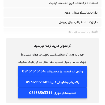
استفاده از قطعات فوق العاده با کیفیت
دارای نمایشگر میزان روغن
دارای 2 عدد فیلتر هوای ورودی
فشار باد استاندارد 8 بار
دبی هوا 180 لیتر در دقیقه
اگر سوالی دارید از من بپرسید
جواد درودی (کارشناس ارشد تجهیزات هوای فشرده)
جهت تماس برروی شماره تلفن های مذکور کلیک نمایید.
09151515154
واتس اپ قیمت روز محصولات :
09361151685
واتس اپ پشتیبانی فنی :
05138543311
شماره دفتر مرکزی :