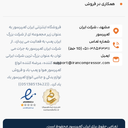
همکاری در فروش
مشهد ، شرکت ایران
فروشگاه اینترنتی ایران کمپرسور به
کمپرسور
عنوان زیر مجموعه ای از شرکت بزرگ
شماره تماس
ایران پمپ به فعالیت می پردازد. از
۰۵۱-۳۸۵۴۳۳۱۱
(10 خط)
شرکت ایران کمپرسور به جرات می
ایمیل
توان به عنوان بزرگ ترین شرکت ایرانی
support@irancompressor.com
تولید کننده، عرضه کننده انواع
کمپرسور هوا و پمپ باد و فروش
لوازم یدکی و جانبی انواع کمپرسور باد
یاد کرد. ((05138513422))
تمامی حقوق برای ایران کمپرسور محفوظ است.