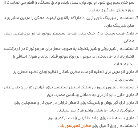
سوختن سیم پیچ شود اورلود وارد عمل شده و برق دستگاه را قطع می نماید تا از
بروز مشکل جلوگیری نماید.
استفاده از بلبرینگ ناچی ژاپن (z دار) که بالاترین کیفیت ممکن را در بین سایر برند
های بلبرینگ دارد.
دارای هیت سینک برای خنک کردن هرچه سریعتر موتور ها در کوتاهترین زمان
ممکن.
استفاده از شیر برقی و شیر یکطرفه به صورت مجزا برای هر موتور تا در اثر برگشت
فشار باد از داخل مخزن به موتور،بر روی موتور فشار نیاید و هوای اضافی را
تخلیه نماید.
دارای اتودرین برای تخلیه اتومات مخزن .امکان تنظیم زمان تخلیه مخزن بر
اساس نیازتان.
استفاده از تفلون نسوز در شلنگ استیل استنلس برای افزایش کارایی و طول عمر
دارای خازن دایم کار برای به حداقل رساندن مصرف برق
دارای لرزه گیر بوش و بلبرینگ برای کاهش لرزش در حین کار و همچنین برای
جلوگیری از جابه جا شدن واشر های سر سیلندر
دارای دسته بلند برای جابه جا کردن راحت تر کمپرسور
استفاده از ورق 3 میل برای
مخزن کمپرسور باد
.