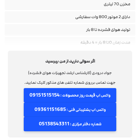
مخزن 70 لیتری
دارای 2 موتور 800 وات سفارشی
تولید هوای فشرده تا 8 بار
مدت زمان 0تا 8 بار = 4 دقیقه
سیم پیچ مسی
اگر سوالی دارید از من بپرسید
تعداد ورق های استاتور=160عدد
جواد درودی (کارشناس ارشد تجهیزات هوای فشرده)
دارای تفلون نسوز در داخل شیلنگ
جهت تماس برروی شماره تلفن های مذکور کلیک نمایید.
مخزن اپوکسی
09151515154
واتس اپ قیمت روز محصولات :
قابلیت انتخاب رنگ
09361151685
واتس اپ پشتیبانی فنی :
قابلیت سفارشی سازی کمپرسور باد
05138543311
شماره دفتر مرکزی :
استفاده از شلنگ های استیل استنلس