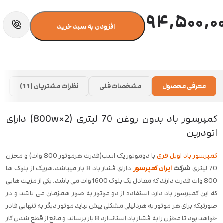
دارای هیت سینک دوبل بر روی سیلندر و هسته موتور
۹۴,۵۰۰,۰
افزودن به سبد خرید
دارای تخلیه اتومات مخزن (اتو درین)
معرفی محصول
مشخصات فنی
نظرات مشتریان (11)
کمپرسور باد بدون روغن 70 لیتری (800w×2) دارای
اتودرین
کمپرسور باد اویل فری
با دوموتور یک اسب(قدرت هرموتور 800 وات) و مخزن
70 لیتری
شرکت
ایران کمپرسور
دارای فشار باد 8 بار میباشد.هریک از بلوک ها
800 وات قدرت دارند که معادل یک بلوک 1600وات می باشد. یکی از مزیت هایی
که این کمپرسور باد دارد استفاده از دو موتور به صور همزمان می باشد و در
صورتیکه برای هر موتور به هردلیلی مشکلی پیش بیاید موتور دیگر به تنهایی قادر
خواهد بود تا مخزن را به فشار باد استاندارد 8 بار برساند و مانع از قطع شدن کار