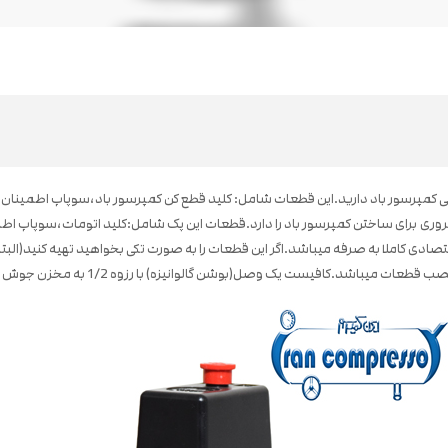
 کمپرسور باد دارید.این قطعات شامل: کلید قطع کن کمپرسور باد،سوپاپ اطمینا
 میباشد.اگر این قطعات را به صورت تکی بخواهید تهیه کنید(البته با همین کیفیت) تقریبا 400 هزار 
یک وصل(بوشن گالوانیزه) با رزوه 1/2 به مخزن جوش دهید و این پک را نصب نمایید.