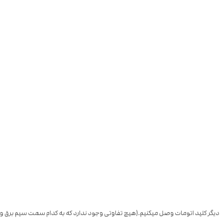
تدا پک را نصب نموده،سپس سیم برقی که از موتور آمده را به یک سمت کلید اتومات وصل کرده و سیم برق 2 شاخه را به سمت دیگر کلید اتومات وصل میکنیم.(هیچ تفاوتی وجود ندارد که به کدام سمت سیم برق و