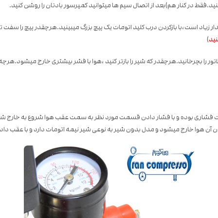
ط در کنار هم)بعد از اتصال سیم ها میتوانید کمپرسور بادتان را روشن کنید.
روی فشار باد حدودا 8 بار تنظیم شده.اگر این مقدار زیاد است،با بازکردن درب کلید اتومات یک پیچ بزرگ میبین
)
گلاتور را بچرخانید.هرچقدر که شیر را بازتر کنید ،هوا با فشر بیشتری خارج میشود.هرچ
یر به حالت فشاری بوده و با فشار دادن قسمت مورد نظر به سمت عقب هوا شروع به خا
اندن آن هوا خارج میشود و مدل بدون شیر به نوعی شیر نیمه اتومات دارد و با عقب دا