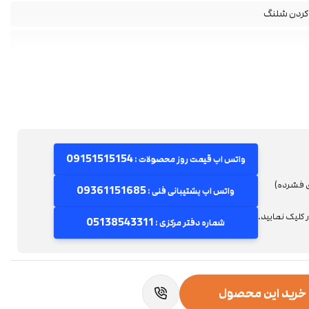
09151515154
واتس اپ قیمت روز محصولات :
ی فشرده)
09361151685
واتس اپ پشتیبانی فنی :
کلیک نمایید.
05138543311
شماره دفتر مرکزی :
 خرید این محصول