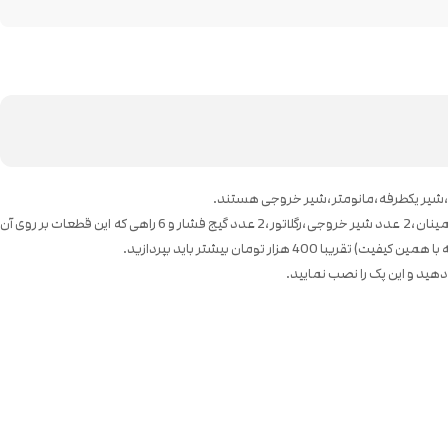
ن،شیر یکطرفه،مانومتر،شیر خروجی هستند.
بهترین گزینه برای شما بدون شک پک کامل لوازم پمپ باد میباشد که تمام قطعات ضروری برای ساختن کمپرسور باد را دارد.قطعات این پک شامل:کلید اتومات،سوپاپ اطمینان،2 عدد شیر خروجی،رگلاتور،2 عدد گیج فشار و 6 راهی که این قطعات بر روی آن
تومان بیشتر باید بپردازید.