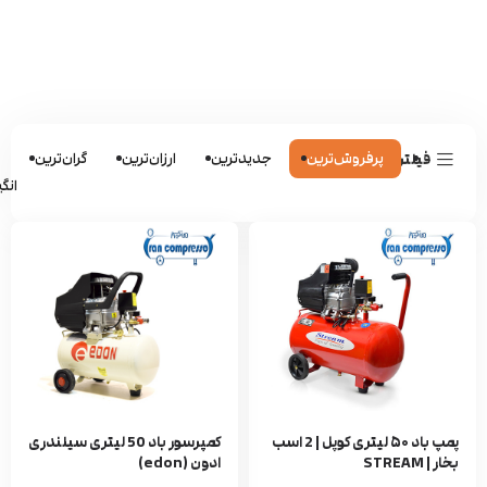
پرفروش‌ترین
جدیدترین
ارزان‌ترین
گران‌ترین
ش
فیلترها
انگی
پمپ باد ۵۰ لیتری کوپل | 2 اسب
کمپرسور باد 50 لیتری سیلندری
بخار | STREAM
ادون (edon)