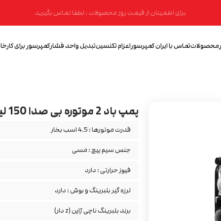
برای اطمینان از قیمت روز محصولات ، لطفا تماس بگیرید
محصولات
تماس با ایران کمپرسور
اعزام تکنسین
تبدیل واحد فشار
کمپرسور برای کارخان
پمپ باد 2 موتوره بی صدا 150 لیتری ایستاده (2*1600w)
قدرت موتورها : 4.5 اسب بخار
جنس سیم پیچ : مسی
فیوز حرارتی : دارد
لرزه گیر بلبرینگ و بوش : دارد
برند بلبرینگ ناچی ژاپن (z دار)