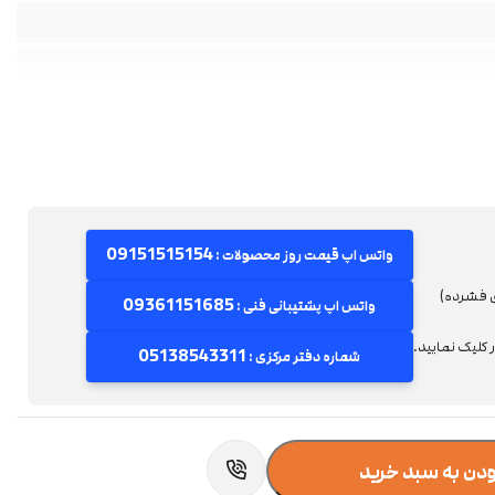
09151515154
واتس اپ قیمت روز محصولات :
ی فشرده)
09361151685
واتس اپ پشتیبانی فنی :
کلیک نمایید.
05138543311
شماره دفتر مرکزی :
ودن به سبد خرید