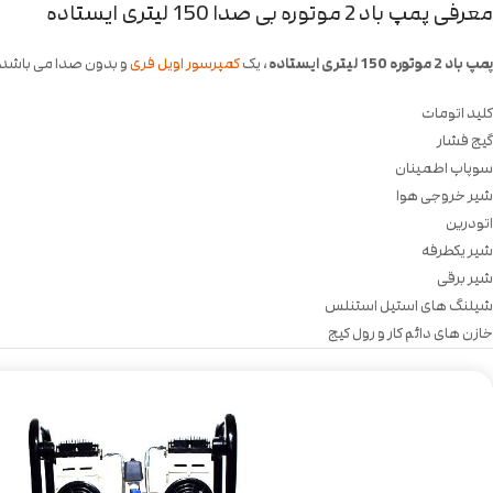
معرفی پمپ باد 2 موتوره بی صدا 150 لیتری ایستاده
پمپ باد 2 موتوره 150 لیتری ایستاده
، یک
کمپرسور اویل فری
و بدون صدا می باشد که 2 موتور با قدرت 1600 وات و مجموعا 3200 وات دارد. قطعات نصب شده بر روی این کمپرسور باد شام
کلید اتومات
گیج فشار
سوپاپ اطمینان
شیر خروجی هوا
اتودرین
شیر یکطرفه
شیر برقی
شیلنگ های استیل استنلس
خازن های دائم کار و رول کیج