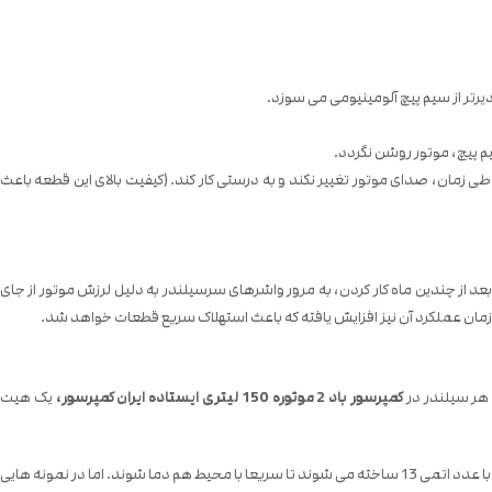
رتر از سیم پیچ آلومینیومی می سوزد.
 پیچ، موتور روشن نگردد.
 باعث می شود در طی زمان، صدای موتور تغییر نکند و به درستی کار کند. (کیفیت بالای این قطعه باعث
د از چندین ماه کار کردن، به مرور واشرهای سرسیلندر به دلیل لرزش موتور از جای
زمان عملکرد آن نیز افزایش یافته که باعث استهلاک سریع قطعات خواهد شد.
 هر سیلندر در
کمپرسور باد 2 موتوره 150 لیتری ایستاده ایران کمپرسور،
یک هیت
اکثر موتورهای اویل فری موجود در بازار هیت سینک دارند اما اینکه واقعا کار کند یا نه، یک سوال بزرگ است. هیت سینک های واقعی از آلیاژ های خاصی مانند آلیاژ آلومینیوم با عدد اتمی 13 ساخته می شوند تا سریعا با محیط هم دما شوند. اما در نمونه هایی