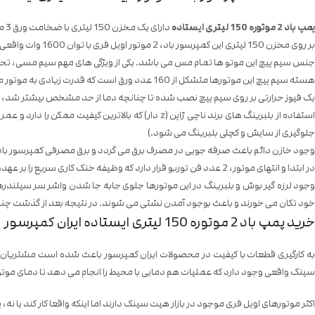
پمپ باد 2 موتوره 150 لیتری ایستاده
دارای یک مخزن 150 لیتری با ضخامت ورق 3 میل و از جنس فولاد فوق کشسانی می باشد.
بر روی مخزن 150 لیتری این کمپرسور باد، 2 موتور اویل فری با توان 1600 وات واقعی (سفارشی) قرار دارد.
جنس سیم پیچ این موتو ها تمام مس می باشد. یکی از ویژگی های مهم سیم مسی، تحمل ح
هسته سیم پیچ این موتورها متشکل از 160 عدد ورق است که قدرت زیادی به موتور می دهد.
یک فیوز حرارتی بر روی سیم پیچ نصب شده تا چنانچه دما از حد مشخص بیشتر شد، 
استفاده از بلبرینگ های برند ناچی ژاپن (z دار) که
جلوگیری از سایش و کچلی بلبرینگ می شود.)
وجود خازن دائم باعث صرفه جویی در مصرف برق می گردد و برق مصرفی کمپرسور باد ک
در ابتدا و انتهای موتور، 2 عدد فن توربو قرار دارد که وظیفه خنک کاری سریع را بر عهده دارند. این فن ها دور بالایی دارند.
وجود لرزه گیر بوش و بلبرینگ در این موتورها جلوی جابه جا شدن واشر سر سیلندرها
خود تکان می خورند و باعث بوجود آمدن نشتی می شوند. در نتیجه بعد از گذشت چند 
خرید پمپ باد 2 موتوره 150 لیتری ایستاده ایران کمپرسور
ه کارگیری قطعات با کیفیت در محصولات ایران کمپرسور باعث شده است مشتریان ا
سینک واقعی وجود دارد که عملیات هم دمایی با محیط را انجام می دهد تا دمای مو