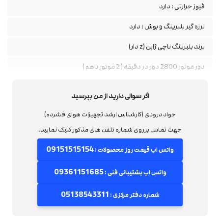
فیوز حرارتی : دارد
لرزه گیر بلبرینگ و بوش : دارد
برند بلبرینگ ناچی ژاپن (z دار)
دور موتور 2800 دور در دقیقه ( 2 موتور باهم )
ظرفیت هوادهی هر موتور : 220 لیتر بر دقیقه
اگر سوالی دارید از من بپرسید
ضخامت ورق مخزن: 3میل
جواد درودی (کارشناس ارشد تجهیزات هوای فشرده)
دارای اتودرین(تخلیه اتومات)
جهت تماس برروی شماره تلفن های مذکور کلیک نمایید.
دارای شیر برقی برای هور موتور
09151515154
واتس اپ قیمت روز محصولات :
دارای شیر یکطرفه برای هر موتور
09361151685
واتس اپ پشتیبانی فنی :
دارای هیت سینک دوبل برای هر سیلندر
05138543311
شماره دفتر مرکزی :
دارای رول کیج برای محافظت از موتور و قطعات