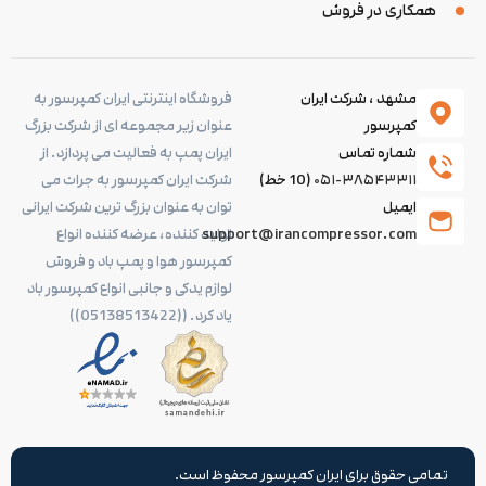
همکاری در فروش
مشهد ، شرکت ایران
فروشگاه اینترنتی ایران کمپرسور به
کمپرسور
عنوان زیر مجموعه ای از شرکت بزرگ
شماره تماس
ایران پمپ به فعالیت می پردازد. از
۰۵۱-۳۸۵۴۳۳۱۱
(10 خط)
شرکت ایران کمپرسور به جرات می
ایمیل
توان به عنوان بزرگ ترین شرکت ایرانی
support@irancompressor.com
تولید کننده، عرضه کننده انواع
کمپرسور هوا و پمپ باد و فروش
لوازم یدکی و جانبی انواع کمپرسور باد
یاد کرد. ((05138513422))
تمامی حقوق برای ایران کمپرسور محفوظ است.