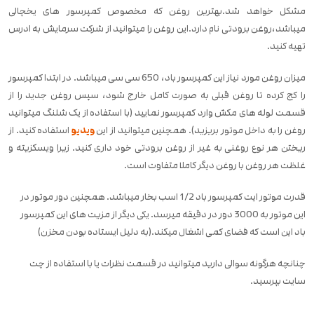
مشکل خواهد شد.بهترین روغن که مخصوص کمپرسور های یخچالی
میباشد،روغن برودتی نام دارد.این روغن را میتوانید از شرکت سرمایش به ادرس
تهیه کنید.
میزان روغن مورد نیاز این کمپرسور باد، 650 سی سی میباشد. در ابتدا کمپرسور
را کج کرده تا روغن قبلی به صورت کامل خارج شود، سپس روغن جدید را از
قسمت لوله های مکش وارد کمپرسور نمایید (با استفاده از یک شلنگ میتوانید
روغن را به داخل موتور بریزید). همچنین میتوانید از این
ویدیو
استفاده کنید. از
ریختن هر نوع روغنی به غیر از روغن برودتی خود داری کنید. زیرا ویسکزیته و
غلظت هر روغن با روغن دیگر کاملا متفاوت است.
قدرت موتور ایت کمپرسور باد 1/2 اسب بخار میباشد. همچنین دور موتور در
این موتور به 3000 دور در دقیقه میرسد. یکی دیگر از مزیت های این کمپرسور
باد این است که فضای کمی اشغال میکند.(به دلیل ایستاده بودن مخزن)
چنانچه هرگونه سوالی دارید میتوانید در قسمت نظرات یا با استفاده از چت
سایت بپرسید.