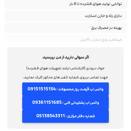
توانایی تولید هوای فشرده تا 8 بار
دارای رله و خازن استارت
بهینه در مصرف برق
ضخامت ورق مخزن: 3میل
میزان روغن مورد نیاز :روغن برودتی
اگر سوالی دارید از من بپرسید
مقدار روغن:650 سی سی
جواد درودی (کارشناس ارشد تجهیزات هوای فشرده)
موتور استوک میباشد
جهت تماس برروی شماره تلفن های مذکور کلیک نمایید.
09151515154
واتس اپ قیمت روز محصولات :
09361151685
واتس اپ پشتیبانی فنی :
05138543311
شماره دفتر مرکزی :