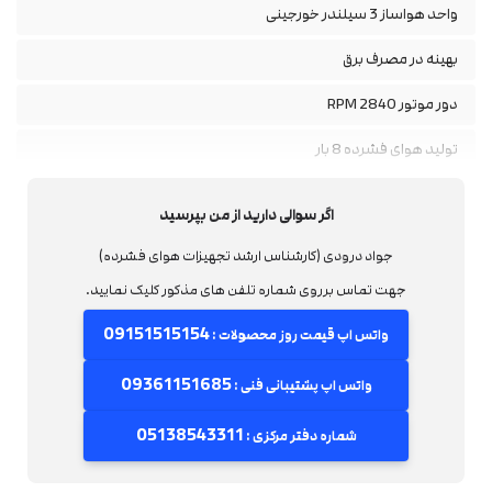
واحد هواساز 3 سیلندر خورجینی
بهینه در مصرف برق
دور موتور 2840 RPM
تولید هوای فشرده 8 بار
دارای سیم پیچ مسی
اگر سوالی دارید از من بپرسید
پیچ تخلیه برای مایعات داخل مخزن
جواد درودی (کارشناس ارشد تجهیزات هوای فشرده)
دارای اورلود برای جلوگیری از زیر بار ماندن موتور
جهت تماس برروی شماره تلفن های مذکور کلیک نمایید.
دارای گواهی: ISO9001 - CE - MEC
09151515154
واتس اپ قیمت روز محصولات :
09361151685
واتس اپ پشتیبانی فنی :
05138543311
شماره دفتر مرکزی :