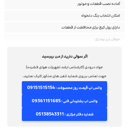
آماده نصب قطعات و موتور
امکان انتخاب رنگ دلخواه
دارای رول کیج برای محافظت از قطعات
جوش زیر پودری
مخزن اپوکسی(ضد زنگ)
اگر سوالی دارید از من بپرسید
رنگ بدنه الکترو استاتیک کوره ای
جواد درودی (کارشناس ارشد تجهیزات هوای فشرده)
جهت تماس برروی شماره تلفن های مذکور کلیک نمایید.
09151515154
واتس اپ قیمت روز محصولات :
09361151685
واتس اپ پشتیبانی فنی :
05138543311
شماره دفتر مرکزی :