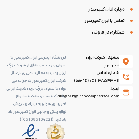
درباره ایران کمپرسور
تماس با ایران کمپرسور
همکاری در فروش
مشهد ، شرکت ایران
فروشگاه اینترنتی ایران کمپرسور به
کمپرسور
عنوان زیر مجموعه ای از شرکت بزرگ
شماره تماس
ایران پمپ به فعالیت می پردازد. از
۰۵۱-۳۸۵۴۳۳۱۱
(10 خط)
شرکت ایران کمپرسور به جرات می
ایمیل
توان به عنوان بزرگ ترین شرکت ایرانی
support@irancompressor.com
تولید کننده، عرضه کننده انواع
کمپرسور هوا و پمپ باد و فروش
لوازم یدکی و جانبی انواع کمپرسور باد
یاد کرد. ((05138513422))