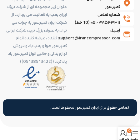
کمپرسور
عنوان زیر مجموعه ای از شرکت بزرگ
شماره تماس
ایران پمپ به فعالیت می پردازد. از
۰۵۱-۳۸۵۴۳۳۱۱
(10 خط)
شرکت ایران کمپرسور به جرات می
ایمیل
توان به عنوان بزرگ ترین شرکت ایرانی
support@irancompressor.com
تولید کننده، عرضه کننده انواع
کمپرسور هوا و پمپ باد و فروش
لوازم یدکی و جانبی انواع کمپرسور باد
یاد کرد. ((05138513422))
تمامی حقوق برای ایران کمپرسور محفوظ است.
0
منو
سبد خرید
حساب کاربری من