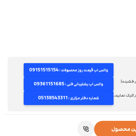
09151515154
واتس اپ قیمت روز محصولات :
ی فشرده)
09361151685
واتس اپ پشتیبانی فنی :
کلیک نمایید.
05138543311
شماره دفتر مرکزی :
این محصول