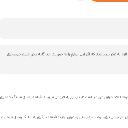
ز ضروری ترین لوازم جانبی کمپرسور باد میباشد.لازم به ذکر میباشد که اگر این لوازم را به صورت جداگانه بخواهید خریداری
در این پک 5 قطعه وجود دارد که شامل یک پیستوله با مخزن بزرگ میباشد،که میتوان به صورت حرفه ای با این پیستوله کار کرد.توجه داشته باشید که قیمت تک این پیستوله 590 هزارتومن میباشد که در بازار به فروش میرسد.قطعه بعدی شلنگ 5 متری
یل دارا بودن نری پنومات به راحتی و بدون نیاز به قطعه دیگری به شلنگ وصل میشود.