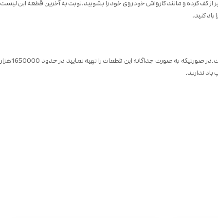
ر از کف کرده و مانند کارواش خودروی خود را بشویید.نوبت به آخرین قطعه این لیست
باد کنید.
قطعات این پک دارای کیفیت فوق العاده ای هستند.این قطعات در چین تولید شده اند و در رتبه A قرار دارند.قیمت این پک بسیار مقرون به صرفه در نظر گرفته شده است.در صورتیکه به صورت جداگانه این قطعات را تهیه نمایید در حدود 1650000هزار
 باد ندارید.