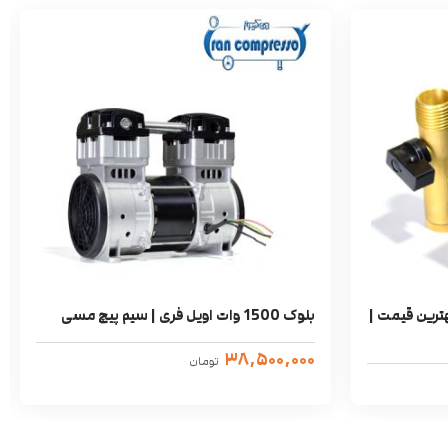
د 24 حالته | بهترین قیمت |
بلوک 1500 وات اویل فری | سیم پیچ مسی
۳۸,۵۰۰,۰۰۰
تومان