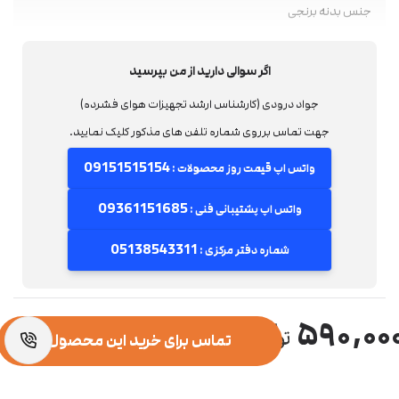
جنس بدنه برنجی
اگر سوالی دارید از من بپرسید
جواد درودی (کارشناس ارشد تجهیزات هوای فشرده)
جهت تماس برروی شماره تلفن های مذکور کلیک نمایید.
09151515154
واتس اپ قیمت روز محصولات :
09361151685
واتس اپ پشتیبانی فنی :
05138543311
شماره دفتر مرکزی :
۵۹۰,۰۰
تماس برای خرید این محصول