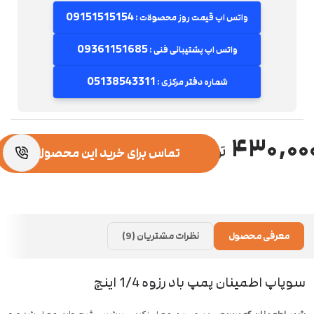
09151515154
واتس اپ قیمت روز محصولات :
09361151685
واتس اپ پشتیبانی فنی :
05138543311
شماره دفتر مرکزی :
۴۳۰,۰۰
تماس برای خرید این محصول
معرفی محصول
نظرات مشتریان (9)
سوپاپ اطمینان پمپ باد رزوه 1/4 اینچ