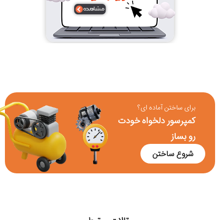
برای ساختن آماده ای؟
کمپرسور دلخواه خودت
رو بساز
شروع ساختن