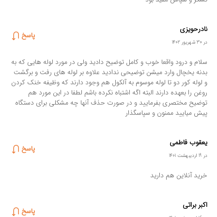
نادرحویزی
پاسخ
در 30 شهریور 1402
سلام و درود واقعا خوب و کامل توضیح دادید ولی در مورد لوله هایی که به
بدنه یخچال وارد میشن توضیحی ندادید علاوه بر لوله های رفت و برگشت
و لوله کور دو تا لوله موسوم به آلکول هم وجود دارند که وظیفه خنک کردن
روغن را بعهده دارند البته اگه اشتباه نکرده باشم لطفا در این مورد هم
توضیح مختصری بفرمایید و در صورت حذف آنها چه مشکلی برای دستگاه
پیش میایید ممنون و سپاسگذار
یعقوب فاطمی
پاسخ
در 19 اردیبهشت 1401
خرید آنلاین هم دارید
اکبر براتی
پاسخ