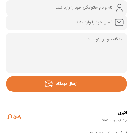
اکبری
پاسخ
در 21 اردیبهشت 1403
تشکر و سپاس مفید بود